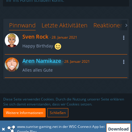
Ihr ins Forum schauen könnt.
Pinnwand
Letzte Aktivitäten
Reaktionen
Sven Rock
28. Januar 2021
Happy Birthday
Aren Namikaze
28. Januar 2021
Alles alles Gute
Nutzungsbedingungen
Datenschutzerklärung
Impressum
Diese Seite verwendet Cookies. Durch die Nutzung unserer Seite erklären
Sie sich damit einverstanden, dass wir Cookies setzen.
Kontakt
Partner
Weitere Informationen
Schließen
www.sunrise-gaming.net in der WSC-Connect App bei
Download
Community-Software:
WoltLab Suite™ 5.4.9
Google Play