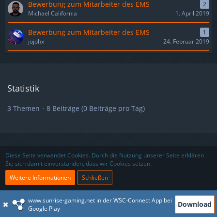
Bewerbung zum Mitarbeiter des EMS
2
Michael California
1. April 2019
Bewerbung zum Mitarbeiter des EMS
1
jojohx
24. Februar 2019
Statistik
3 Themen
8 Beiträge (0 Beiträge pro Tag)
Nutzungsbedingungen
Datenschutzerklärung
Impressum
Diese Seite verwendet Cookies. Durch die Nutzung unserer Seite erklären
Sie sich damit einverstanden, dass wir Cookies setzen.
Kontakt
Partner
Weitere Informationen
Schließen
www.sunrise-gaming.net in der WSC-Connect App bei
Download
Community-Software:
WoltLab Suite™ 5.4.9
Google Play