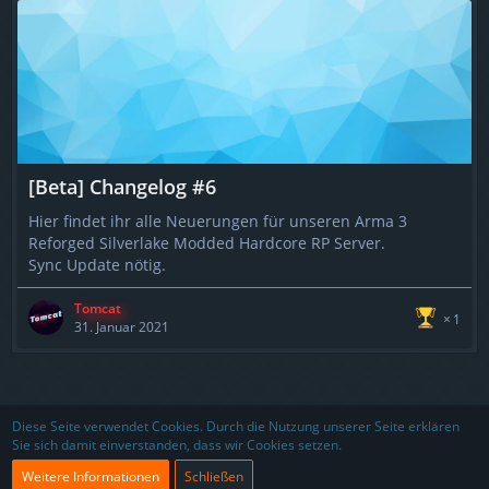
[Beta] Changelog #6
Hier findet ihr alle Neuerungen für unseren Arma 3
Reforged Silverlake Modded Hardcore RP Server.
Sync Update nötig.
Tomcat
1
31. Januar 2021
Nutzungsbedingungen
Datenschutzerklärung
Impressum
Diese Seite verwendet Cookies. Durch die Nutzung unserer Seite erklären
Sie sich damit einverstanden, dass wir Cookies setzen.
Kontakt
Partner
Weitere Informationen
Schließen