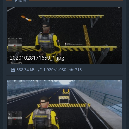
Bilder
20201028171659_1.jpg
588,34 kB
1.920×1.080
713