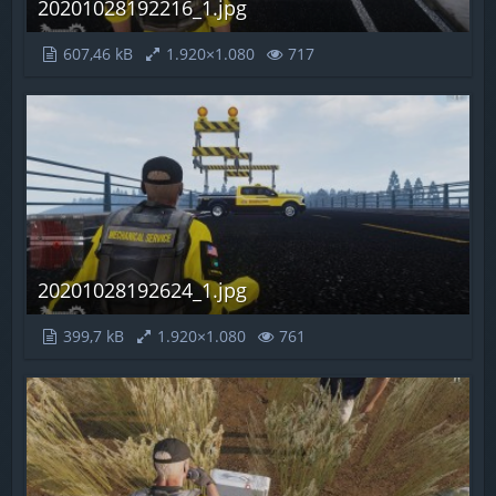
20201028192216_1.jpg
607,46 kB
1.920×1.080
717
20201028192624_1.jpg
399,7 kB
1.920×1.080
761