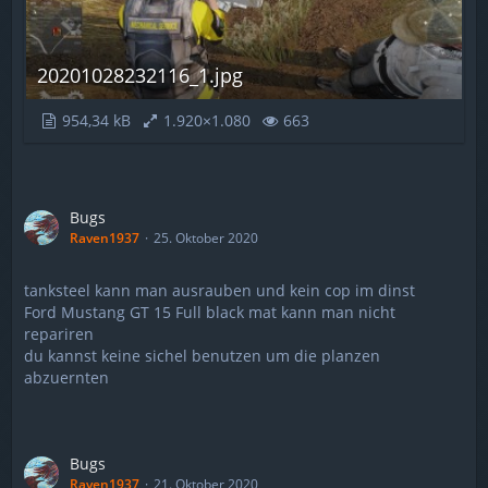
20201028232116_1.jpg
954,34 kB
1.920×1.080
663
Bugs
Raven1937
25. Oktober 2020
tanksteel kann man ausrauben und kein cop im dinst
Ford Mustang GT 15 Full black mat kann man nicht
repariren
du kannst keine sichel benutzen um die planzen
abzuernten
Bugs
Raven1937
21. Oktober 2020