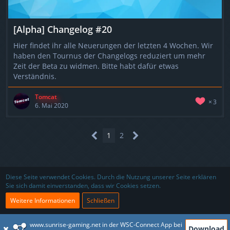
[Alpha] Changelog #20
Hier findet ihr alle Neuerungen der letzten 4 Wochen. Wir
haben den Tournus der Changelogs reduziert um mehr
Zeit der Beta zu widmen. Bitte habt dafür etwas
Verständnis.
Tomcat
3
6. Mai 2020
1
2
Nutzungsbedingungen
Datenschutzerklärung
Impressum
Diese Seite verwendet Cookies. Durch die Nutzung unserer Seite erklären
Sie sich damit einverstanden, dass wir Cookies setzen.
Kontakt
Partner
Weitere Informationen
Schließen
www.sunrise-gaming.net in der WSC-Connect App bei
Download
Community-Software:
WoltLab Suite™ 5.4.9