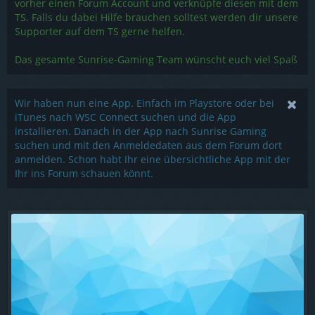
vorher einen Forum Account und verknüpfe diesen mit dem
TS. Falls du dabei Hilfe brauchen solltest werden dir unsere
Supporter auf dem TS gerne helfen.
Das gesamte Sunrise-Gaming Team wünscht euch viel Spaß
Wir haben nun eine App. Einfach im Playstore oder bei
iTunes nach WSC Connect suchen und die App
installieren. Danach in der App nach Sunrise Gaming
suchen und mit den Anmeldedaten aus dem Forum dort
anmelden. Schon habt Ihr eine übersichtliche App mit der
Ihr ins Forum schauen könnt.